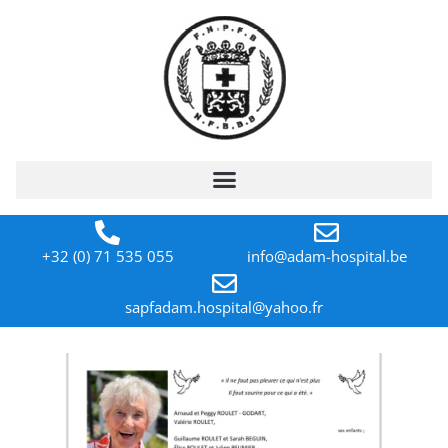
+32 (0) 71 535 055
info@adam-hospital.be
sapfadam.hospital@yahoo.fr