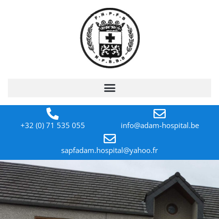
+32 (0) 71 535 055
info@adam-hospital.be
sapfadam.hospital@yahoo.fr