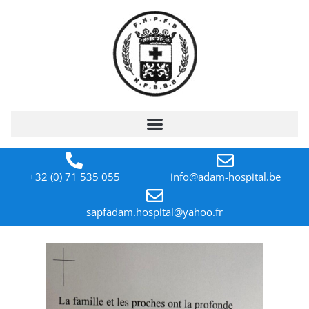
+32 (0) 71 535 055
info@adam-hospital.be
sapfadam.hospital@yahoo.fr