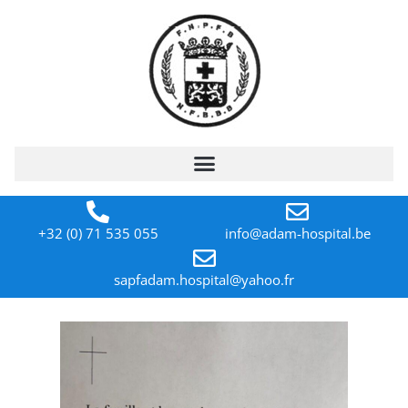
+32 (0) 71 535 055
info@adam-hospital.be
sapfadam.hospital@yahoo.fr