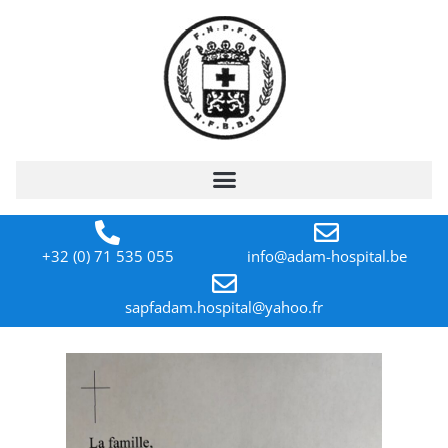
+32 (0) 71 535 055
info@adam-hospital.be
sapfadam.hospital@yahoo.fr