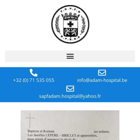
+32 (0) 71 535 055
info@adam-hospital.be
sapfadam.hospital@yahoo.fr