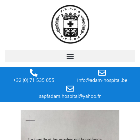
+32 (0) 71 535 055
info@adam-hospital.be
sapfadam.hospital@yahoo.fr