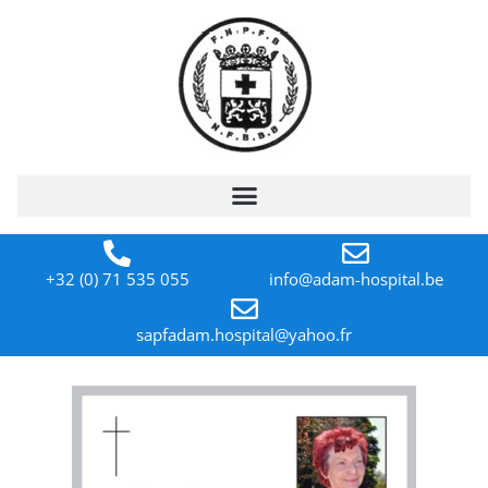
+32 (0) 71 535 055
info@adam-hospital.be
sapfadam.hospital@yahoo.fr