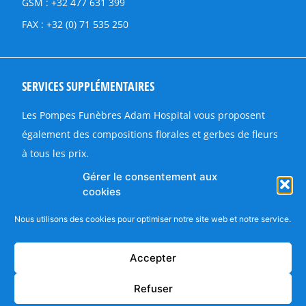
GSM : +32 477 631 399
FAX : +32 (0) 71 535 250
SERVICES SUPPLÉMENTAIRES
Les Pompes Funèbres Adam Hospital vous proposent
également des compositions florales et gerbes de fleurs
à tous les prix.
Fleurs en soie
Gérer le consentement aux
cookies
Fleurs naturelles (sur commande)
Un large choix de produits de circonstance pour orner
Nous utilisons des cookies pour optimiser notre site web et notre service.
les cercueils et les monuments funéraires
Accepter
Funérailles Adam Hospital © 2026 Tous droits réservés |
Refuser
BE0479 918 980