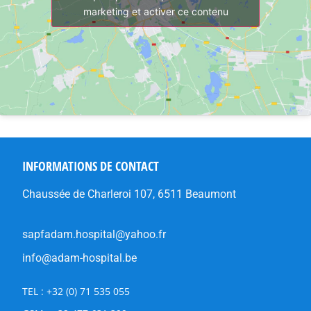
marketing et activer ce contenu
INFORMATIONS DE CONTACT
Chaussée de Charleroi 107, 6511 Beaumont
sapfadam.hospital@yahoo.fr
info@adam-hospital.be
TEL : +32 (0) 71 535 055