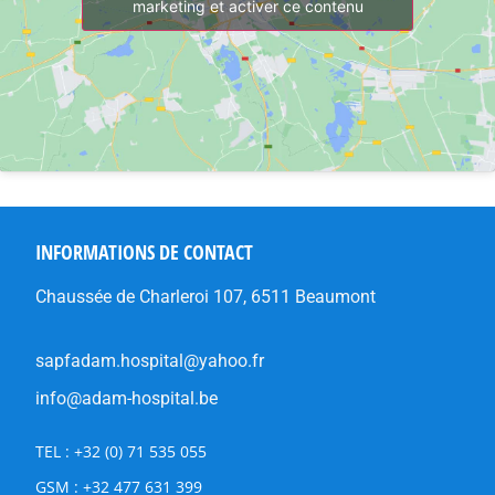
marketing et activer ce contenu
INFORMATIONS DE CONTACT
Chaussée de Charleroi 107, 6511 Beaumont
sapfadam.hospital@yahoo.fr
info@adam-hospital.be
TEL : +32 (0) 71 535 055
GSM : +32 477 631 399