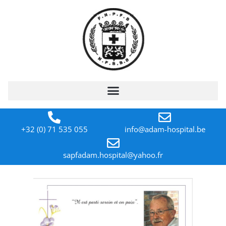
+32 (0) 71 535 055
info@adam-hospital.be
sapfadam.hospital@yahoo.fr