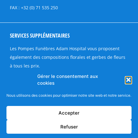
FAX : +32 (0) 71 535 250
SERVICES SUPPLÉMENTAIRES
Les Pompes Funèbres Adam Hospital vous proposent
également des compositions florales et gerbes de fleurs
à tous les prix.
Fleurs en soie
Gérer le consentement aux
cookies
Fleurs naturelles (sur commande)
Un large choix de produits de circonstance pour orner
Nous utilisons des cookies pour optimiser notre site web et notre service.
les cercueils et les monuments funéraires
Accepter
Funérailles Adam Hospital © 2026 Tous droits réservés |
Refuser
BE0479 918 980